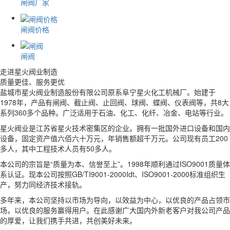
闸阀厂家
闸阀价格
闸阀
走进星火阀业制造
质量更佳、服务更优
盐城市星火阀业制造股份有限公司原系阜宁星火化工机械厂。始建于
1978年，产品有闸阀、截止阀、止回阀、球阀、蝶阀、仪表阀等，共8大
系列360多个品种。广泛适用于石油、化工、化纤、冶金、电站等行业。
星火阀业是江苏省星火技术密集区的企业。拥有一批国外进口设备和国内
设备，固定资产值六佰六十万元，年销售额超千万元。公司现有员工200
多人，其中工程技术人员有50多人。
本公司的宗旨是“质量为本、信誉至上”。1998年顺利通过ISO9001质量体
系认证。现本公司按照GB/TI9001-2000Idt、ISO9001-2000标准组织生
产，努力同经济技术接轨。
多年来，本公司坚持以市场为导向，以效益为中心，以优良的产品占领市
场，以优良的服务赢得用户。在此感谢广大国内外新老客户对我公司产品
的厚爱，让我们携手共进，共创美好未来。